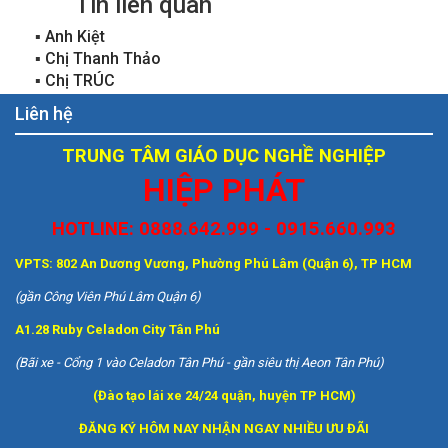
Tin liên quan
▪
Anh Kiệt
▪
Chị Thanh Thảo
▪
Chị TRÚC
Liên hệ
TRUNG TÂM GIÁO DỤC NGHỀ NGHIỆP
HIỆP PHÁT
HOTLINE: 0888.642.999 - 0915.660.993
VPTS: 802 An Dương Vương, Phường Phú Lâm (Quận 6), TP HCM
(gần Công Viên Phú Lâm Quận 6)
A1.28 Ruby Celadon City Tân Phú
(Bãi xe - Cổng 1 vào Celadon Tân Phú - gần siêu thị Aeon Tân Phú)
(Đào tạo lái xe 24/24 quận, huyện TP HCM)
ĐĂNG KÝ HÔM NAY NHẬN NGAY NHIỀU ƯU ĐÃI