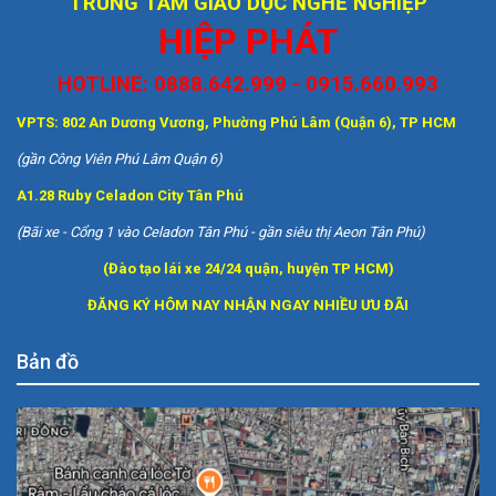
TRUNG TÂM GIÁO DỤC NGHỀ NGHIỆP
HIỆP PHÁT
HOTLINE: 0888.642.999 - 0915.660.993
VPTS: 802 An Dương Vương, Phường Phú Lâm (Quận 6), TP HCM
(gần Công Viên Phú Lâm Quận 6)
A1.28 Ruby Celadon City Tân Phú
(Bãi xe - Cổng 1 vào Celadon Tân Phú - gần siêu thị Aeon Tân Phú)
(Đào tạo lái xe 24/24 quận, huyện TP HCM)
ĐĂNG KÝ HÔM NAY NHẬN NGAY NHIỀU ƯU ĐÃI
Bản đồ