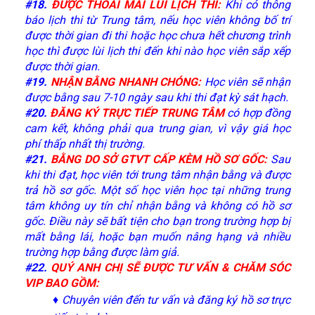
#18
.
ĐƯỢC THOẢI MÁI LÙI LỊCH THI:
Khi có thông
báo lịch thi từ Trung tâm, nếu học viên không bố trí
được thời gian đi thi hoặc học chưa hết chương trình
học thì được lùi lịch thi đến khi nào học viên sắp xếp
được thời gian.
#19
.
NHẬN BẰNG NHANH CHÓNG:
Học viên sẽ nhận
được bằng sau 7-10 ngày sau khi thi đạt kỳ sát hạch.
#20
.
ĐĂNG KÝ TRỰC TIẾP TRUNG TÂM
có hợp đồng
cam kết, không phải qua trung gian, vì vậy giá học
phí thấp nhất thị trường.
#21
.
BẰNG DO SỞ GTVT CẤP KÈM HỒ SƠ GỐC:
Sau
khi thi đạt, học viên tới trung tâm nhận bằng và được
trả hồ sơ gốc. Một số học viên học tại những trung
tâm không uy tín chỉ nhận bằng và không có hồ sơ
gốc. Điều này sẽ bất tiện cho bạn trong trường hợp bị
mất bằng lái, hoặc bạn muốn nâng hạng và nhiều
trường hợp bằng được làm giả.
#22
.
QUÝ ANH CHỊ SẼ ĐƯỢC TƯ VẤN & CHĂM SÓC
VIP BAO GỒM:
♦ Chuyên viên đến tư vấn và đăng ký hồ sơ trực