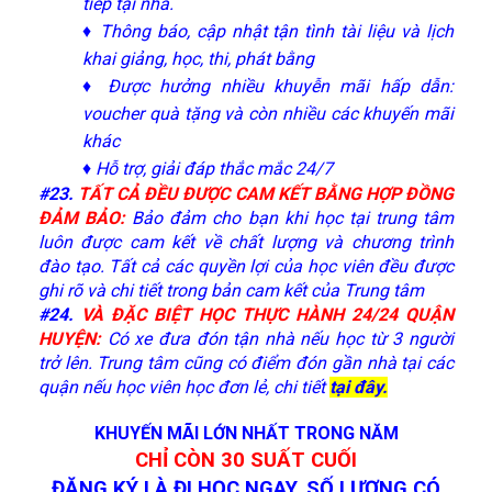
tiếp tại nhà.
♦ Thông báo, cập nhật tận tình tài liệu và lịch
khai giảng, học, thi, phát bằng
♦ Được hưởng nhiều khuyễn mãi hấp dẫn:
voucher quà tặng và còn nhiều các khuyến mãi
khác
♦ Hỗ trợ, giải đáp thắc mắc 24/7
#23
.
TẤT CẢ ĐỀU ĐƯỢC CAM KẾT BẰNG HỢP ĐỒNG
ĐẢM BẢO:
Bảo đảm cho bạn khi học tại trung tâm
luôn được cam kết về chất lượng và chương trình
đào tạo. Tất cả các quyền lợi của học viên đều được
ghi rõ và chi tiết trong bản cam kết của Trung tâm
#24
.
VÀ ĐẶC BIỆT HỌC THỰC HÀNH 24/24 QUẬN
HUYỆN:
Có xe đưa đón tận nhà nếu học từ 3 người
trở lên. Trung tâm cũng có điểm đón gần nhà tại các
quận nếu học viên học đơn lẻ, chi tiết
tại đây.
KHUYẾN MÃI LỚN NHẤT TRONG NĂM
CHỈ CÒN 30 SUẤT CUỐI
ĐĂNG KÝ LÀ ĐI HỌC NGAY, SỐ LƯỢNG CÓ