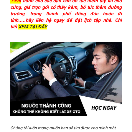
199K
dành cho các bạn cần bổ túc thêm tay lái cho
cứng, giá trọn gói có thầy kèm, bổ túc thêm đường
trường, trong thành phố đông đúc hoặc đi
tỉnh.....hãy liên hệ ngay để đặt lịch tập nhé. Chi
tiết
XEM TẠI ĐÂY
Chúng tôi luôn mong muốn bạn sẽ tìm được cho mình một