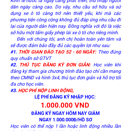
Kinh tế nước ta ngày càng phát triển, thu nhập người
dân ngày càng cao. Do vậy, nhu cầu sở hữu và sử
dụng xe ô tô càng trở nên thiết yếu, khi mà các
phương tiện công cộng không đủ đáp ứng nhu cầu đi
lại của người dân hiện nay. Đồng nghĩa với đó là việc
sở hữu một tấm giấy phép lái xe ô tô cho riêng mình.
Đến với chúng tôi, anh chị hoàn toàn yên tâm và
sẽ được đảm bảo đầy đủ các quyền lợi như sau:
#1.
THỜI GIAN ĐÀO TẠO 52 - 60 NGÀY:
Theo đúng
quy chuẩn sở GTVT
#2.
THỦ TỤC ĐĂNG KÝ ĐƠN GIẢN:
Học viên khi
đăng ký tham gia chương trình đào tạo chỉ cần mang
theo CMND và hình 3x4, thủ tục đơn giản và hỗ trợ tối
đa cho học viên.
#3.
HỌC PHÍ NỘP LINH ĐỘNG,
LỆ PHÍ ĐĂNG KÝ NHẬP HỌC
:
1.000.000 VND
ĐĂNG KÝ NGAY HÔM NAY GIẢM
NGAY
1.0
00.000Đ/HỒ SƠ
Học viên có thể nộp 1 lần hoặc linh động nhiều lần