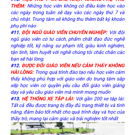
THÊM:
Những học viên không có điều kiện học vào
các ngày trong tuần sẽ dạy vào các ngày thứ 7 và
chủ nhật. Trung tâm sẽ không thu thêm bất kỳ khoản
phụ phí nào
#11
.
ĐỘI NGŨ GIÁO VIÊN CHUYÊN NGHIỆP:
Với đội
ngũ giáo viên có tư cách, phẩm chất đạo đức nghề
nghiệp tốt, kỹ năng sư phạm tốt, giàu kinh nghiệm,
tận tình, tâm huyết với nghề chúng tôi chắc chắn các
bạn sẽ hài lòng.
#12
.
ĐƯỢC ĐỔI GIÁO VIÊN NẾU CẢM THẤY KHÔNG
HÀI LÒNG:
Trong quá trình đào tạo nếu học viên cảm
thấy không phù hợp với giáo viên do trung tâm sắp
xếp học viên có quyền yêu cầu đổi giáo viên giảng
dạy và yêu cầu giáo viên mà mình mong muốn
#13
.
HỆ THỐNG XE TẬP LÁI:
Với gần 200 xe tập lái:
Tất cả đều được trang bị đầy đủ trang thiết bị và tính
năng, đảm bảo tốt nhất cho quá trình dạy và học của
thầy trò, mang lại cảm giác và trải nghiệm tốt nhất