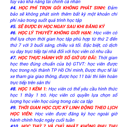
tùy vào khả năng tài chính cá nhân
#
4.
HỌC PHÍ TRỌN GÓI KHÔNG PHÁT SINH
:
Đảm
bảo sẽ không phát sinh thêm bất kỳ một khoản chi
phí nào trong suốt quá trình học tập
#
5.
SẼ ĐƯỢC ĐI HỌC NGAY SAU KHI ĐĂNG KÝ
#6
.
HỌC LÝ THUYẾT KHÔNG GIỚI HẠN:
Học viên có
thể lựa chọn thời gian học tập phù hợp từ thứ 2 đến
thứ 7 với 3 buổi sáng, chiều và tối. Đặc biệt, có dịch
vụ dạy trực tiếp tại nhà đối với học viên có nhu cầu
#7
.
HỌC THỰC HÀNH VỚI SỐ GIỜ ƯU ĐÃI:
Thời gian
học theo đúng chuẩn của bộ GTVT: học viên được
học trong nội thành TP Hồ Chí minh, Được thực tế lái
xe tham gia giao thông, được học 11 bài thi liên hoàn
trực tiếp trên sân thi
#8
.
HỌC 1 KÈM 1:
Học viên có thể yêu cầu hình thức
học 1 thầy 1 trò. Học viên có quyền lựa chọn số
lượng học viên học cùng trong các ca tập
#9
.
THỜI GIAN HỌC CỰC KỲ LINH ĐỘNG THEO LỊCH
HỌC VIÊN:
Học viên được đăng ký học ngoài giờ
hành chính hoặc ngày cuối tuần
#10
.
HỌC THỨ 7 VÀ CHỦ NHẬT KHÔNG PHỤ THU