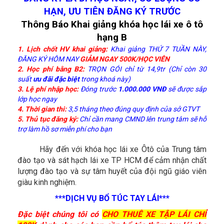
HẠN,
ƯU TIÊN ĐĂNG KÝ TRƯỚC
Thông Báo Khai giảng khóa học lái xe ô tô
hạng B
1. Lịch chốt HV khai giảng:
Khai giảng THỨ 7 TUẦN NÀY,
ĐĂNG KÝ HÔM NAY
GIẢM NGAY 500K/HỌC VIÊN
2. Học phí bằng B2:
TRỌN GÓI chỉ từ 14,9tr (Chỉ còn 30
suất
ưu đãi đặc biệt
trong khoá này)
3. Lệ phí nhập học:
Đóng trước
1.000.000 VNĐ
sẽ được sắp
lớp học ngay
4. Thời gian thi:
3,5 tháng theo đúng quy định của sở GTVT
5. Thủ tục đăng ký:
Chỉ cần mang CMND lên trung tâm sẽ hỗ
trợ làm hồ sơ miễn phí cho bạn
Hãy đến với khóa học lái xe Ôtô của Trung tâm
đào tạo và sát hạch lái xe TP HCM để cảm nhận chất
lượng đào tạo và sự tâm huyết của đội ngũ giáo viên
giàu kinh nghiệm.
***DỊCH VỤ BỔ TÚC TAY LÁI***
Đặc biệt chúng tôi có
CHO THUÊ XE TẬP LÁI CHỈ