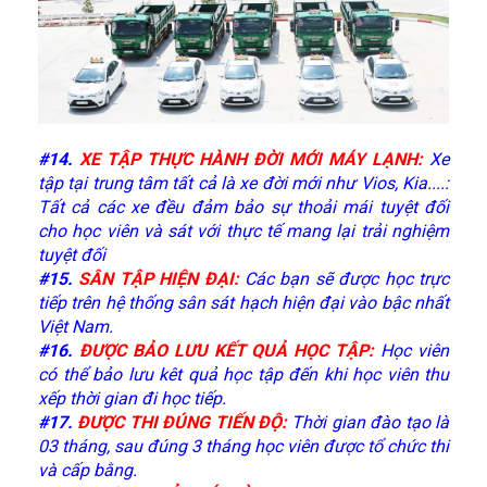
#14
.
XE TẬP THỰC HÀNH ĐỜI MỚI MÁY LẠNH:
Xe
tập tại trung tâm tất cả là xe đời mới như Vios, Kia....:
Tất cả các xe đều đảm bảo sự thoải mái tuyệt đối
cho học viên và sát với thực tế mang lại trải nghiệm
tuyệt đối
#15
.
SÂN TẬP HIỆN ĐẠI:
Các bạn sẽ được học trực
tiếp trên hệ thống sân sát hạch hiện đại vào bậc nhất
Việt Nam.
#16
.
ĐƯỢC BẢO LƯU KẾT QUẢ HỌC TẬP:
Học viên
có thể bảo lưu kêt quả học tập đến khi học viên thu
xếp thời gian đi học tiếp.
#17
.
ĐƯỢC THI ĐÚNG TIẾN ĐỘ:
Thời gian đào tạo là
03 tháng, sau đúng 3 tháng học viên được tổ chức thi
và cấp bằng.